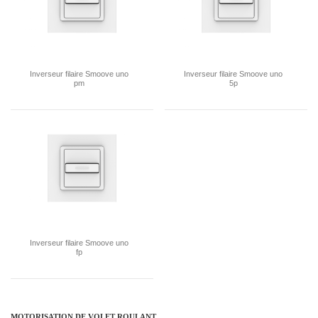
Inverseur filaire Smoove uno
Inverseur filaire Smoove uno
pm
5p
Inverseur filaire Smoove uno
fp
MOTORISATION DE VOLET ROULANT